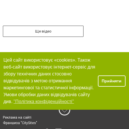
Ще відео
Цей сайт використовує «cookies». Також
веб-сайт використовує інтернет-сервіс для
збору технічних даних стосовно
відвідувачів з метою отримання
Прийняти
маркетингової та статистичної інформації.
Умови обробки даних відвідувачів сайту
див.
"Політика конфіденційності"
Реклама на сайті
Франшиза "CitySites"